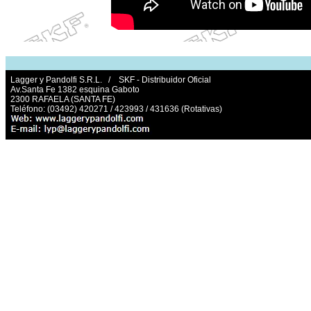
Lagger y Pandolfi S.R.L. / SKF - Distribuidor Oficial
Av.Santa Fe 1382 esquina Gaboto
2300 RAFAELA (SANTA FE)
Teléfono: (03492) 420271 / 423993 / 431636 (Rotativas)